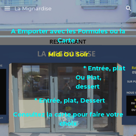
La Mignardise
Skip to main content
Skip to navigation
A Emporter avec les Formules ou la
Carte :
Midi OU Soir
* Entrée, plat
Ou Plat,
dessert
* Entrée, plat, Dessert
Consultez la carte pour faire votre
choix